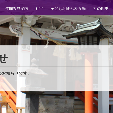
年間祭典案内
社宝
子どもお囃会/巫女舞
社の四季
せ
のお知らせです。