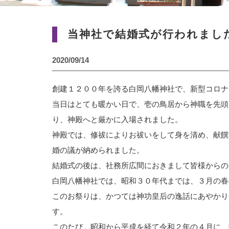
当神社で結婚式が行われまし
2020/09/14
創建１２００年を誇る白岡八幡神社で、新型コロナ
当日はとても暖かい日で、壱の鳥居から神職を先頭
り、神殿へと厳かに入場されました。
神殿では、修祓によりお祓いをして身を清め、献饌
婚の議が納められました。
結婚式の後は、社務所広間におきまして皆様からの
白岡八幡神社では、昭和３０年代までは、３月の春
このお祭りは、かつては神功皇后の逸話にあやかり
す。
このたび、昭和から平成を経て令和２年の４月に、