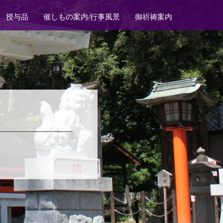
授与品
催しもの案内/行事風景
御祈祷案内