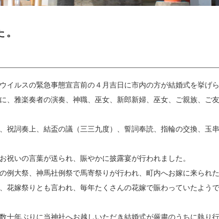
た。
ウイルスの緊急事態宣言前の４月吉日に市内の方が結婚式を挙げ
に、雅楽奏者の演奏、神職、巫女、新郎新婦、巫女、ご親族、ご
、祝詞奏上、結盃の議（三三九度）、誓詞奉読、指輪の交換、玉
お祝いの言葉が送られ、賑やかに披露宴が行われました。
の例大祭、神馬社例祭で馬寄祭りが行われ、町内へお嫁に来られ
、花嫁祭りとも言われ、毎年たくさんの花嫁で賑わっていたよう
数十年ぶりに当神社へお越しいただき結婚式が厳粛のうちに執り