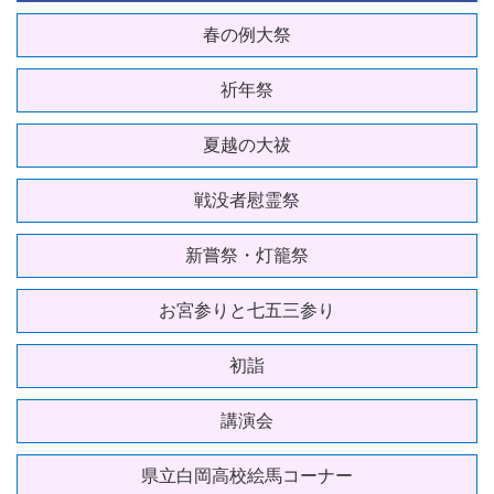
春の例大祭
祈年祭
夏越の大祓
戦没者慰霊祭
新嘗祭・灯籠祭
お宮参りと七五三参り
初詣
講演会
県立白岡高校絵馬コーナー