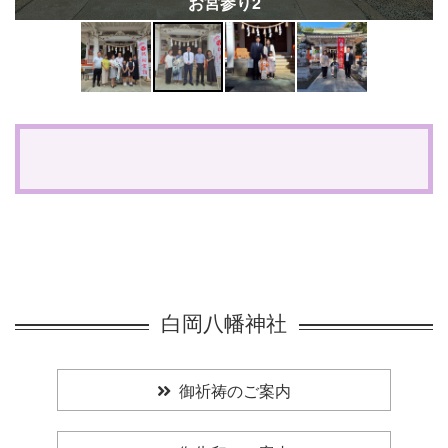
お宮参り2
白岡八幡神社
御祈祷のご案内