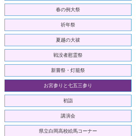
春の例大祭
祈年祭
夏越の大祓
戦没者慰霊祭
新嘗祭・灯籠祭
お宮参りと七五三参り
初詣
講演会
県立白岡高校絵馬コーナー