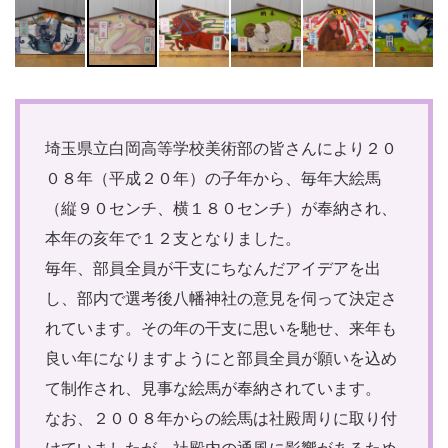
埼玉県立白岡高等学校美術部の皆さんにより２０
０８年（平成２０年）の子年から、毎年大絵馬
（縦９０センチ、横１８０センチ）が奉納され、
本年の亥年で１２支となりました。
毎年、部員全員が干支にちなんだアイデアを出
し、部内で選考後八幡神社の意見を伺って決定さ
れています。その年の干支に思いを馳せ、来年も
良い年になりますようにと部員全員が願いを込め
て制作され、見事な絵馬が奉納されています。
なお、２００８年からの絵馬は社殿周りに取り付