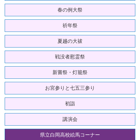
春の例大祭
祈年祭
夏越の大祓
戦没者慰霊祭
新嘗祭・灯籠祭
お宮参りと七五三参り
初詣
講演会
県立白岡高校絵馬コーナー