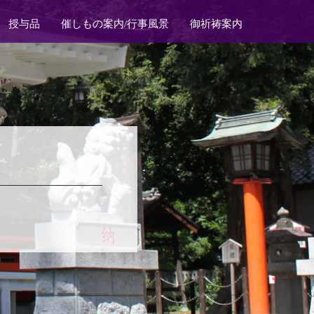
授与品
催しもの案内/行事風景
御祈祷案内