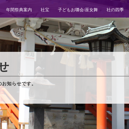
年間祭典案内
社宝
子どもお囃会/巫女舞
社の四季
せ
のお知らせです。