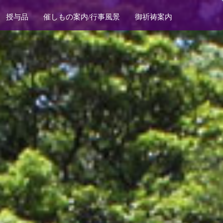
授与品
催しもの案内/行事風景
御祈祷案内