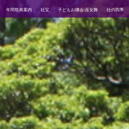
年間祭典案内
社宝
子どもお囃会/巫女舞
社の四季